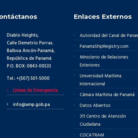
ontáctanos
Enlaces Externos
Diablo Heights,
Autoridad del Canal de Pana
Calle Demetrio Porras.
PanamaShipRegistry.com
Balboa Ancón-Panamá,
Ministerio de Relaciones
República de Panamá
Exteriores
P.O. BOX: 0843-00533
Universidad Marítima
Tel.: +(507) 501-5000
Internacional
Líneas de Emergencia
Cámara Marítima de Panamá
info@amp.gob.pa
Datos Abiertos
311 Centro de Atención
Ciudadana
COCATRAM