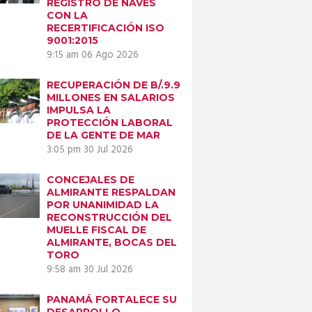
REGISTRO DE NAVES
CON LA
RECERTIFICACIÓN ISO
9001:2015
9:15 am
06 Ago 2026
RECUPERACIÓN DE B/.9.9
MILLONES EN SALARIOS
IMPULSA LA
PROTECCIÓN LABORAL
DE LA GENTE DE MAR
3:05 pm
30 Jul 2026
Next item
CONCEJALES DE
WhatsApp Image
ALMIRANTE RESPALDAN
POR UNANIMIDAD LA
2025-03-22...
RECONSTRUCCIÓN DEL
MUELLE FISCAL DE
ALMIRANTE, BOCAS DEL
TORO
9:58 am
30 Jul 2026
PANAMÁ FORTALECE SU
DESARROLLO