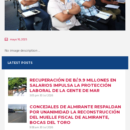
mayo 16, 2025
No image description ...
LATEST POSTS
RECUPERACIÓN DE B/.9.9 MILLONES EN
SALARIOS IMPULSA LA PROTECCIÓN
LABORAL DE LA GENTE DE MAR
3:05 pm
30 Jul 2026
CONCEJALES DE ALMIRANTE RESPALDAN
POR UNANIMIDAD LA RECONSTRUCCIÓN
DEL MUELLE FISCAL DE ALMIRANTE,
BOCAS DEL TORO
9:58 am
30 Jul 2026