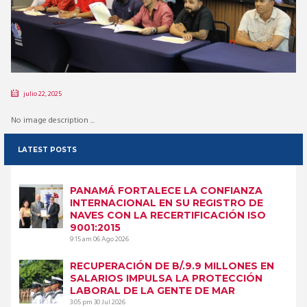
julio 22, 2025
No image description ...
LATEST POSTS
PANAMÁ FORTALECE LA CONFIANZA
INTERNACIONAL EN SU REGISTRO DE
NAVES CON LA RECERTIFICACIÓN ISO
9001:2015
9:15 am
06 Ago 2026
RECUPERACIÓN DE B/.9.9 MILLONES EN
SALARIOS IMPULSA LA PROTECCIÓN
LABORAL DE LA GENTE DE MAR
3:05 pm
30 Jul 2026