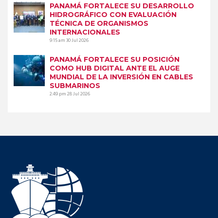
PANAMÁ FORTALECE SU DESARROLLO
HIDROGRÁFICO CON EVALUACIÓN
TÉCNICA DE ORGANISMOS
INTERNACIONALES
9:15 am
30 Jul 2026
PANAMÁ FORTALECE SU POSICIÓN
COMO HUB DIGITAL ANTE EL AUGE
MUNDIAL DE LA INVERSIÓN EN CABLES
SUBMARINOS
2:49 pm
28 Jul 2026