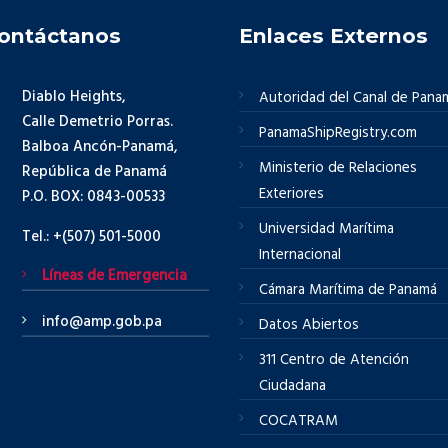
ontáctanos
Enlaces Externos
Diablo Heights,
Autoridad del Canal de Pana
Calle Demetrio Porras.
PanamaShipRegistry.com
Balboa Ancón-Panamá,
Ministerio de Relaciones
República de Panamá
Exteriores
P.O. BOX: 0843-00533
Universidad Marítima
Tel.: +(507) 501-5000
Internacional
Líneas de Emergencia
Cámara Marítima de Panamá
info@amp.gob.pa
Datos Abiertos
311 Centro de Atención
Ciudadana
COCATRAM