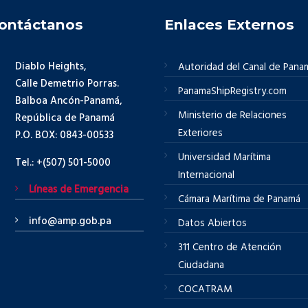
ontáctanos
Enlaces Externos
Diablo Heights,
Autoridad del Canal de Pana
Calle Demetrio Porras.
PanamaShipRegistry.com
Balboa Ancón-Panamá,
Ministerio de Relaciones
República de Panamá
Exteriores
P.O. BOX: 0843-00533
Universidad Marítima
Tel.: +(507) 501-5000
Internacional
Líneas de Emergencia
Cámara Marítima de Panamá
info@amp.gob.pa
Datos Abiertos
311 Centro de Atención
Ciudadana
COCATRAM