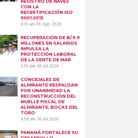
REGISTRO DE NAVES
CON LA
RECERTIFICACIÓN ISO
9001:2015
9:15 am
06 Ago 2026
Next item
RECUPERACIÓN DE B/.9.9
20190716_115647
MILLONES EN SALARIOS
IMPULSA LA
PROTECCIÓN LABORAL
DE LA GENTE DE MAR
3:05 pm
30 Jul 2026
CONCEJALES DE
ALMIRANTE RESPALDAN
POR UNANIMIDAD LA
RECONSTRUCCIÓN DEL
MUELLE FISCAL DE
ALMIRANTE, BOCAS DEL
TORO
9:58 am
30 Jul 2026
PANAMÁ FORTALECE SU
DESARROLLO