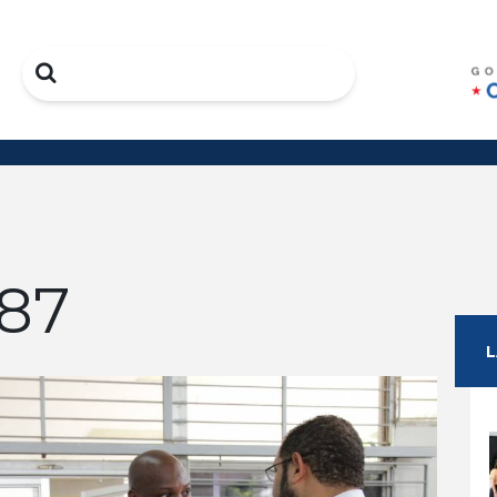
Search
87