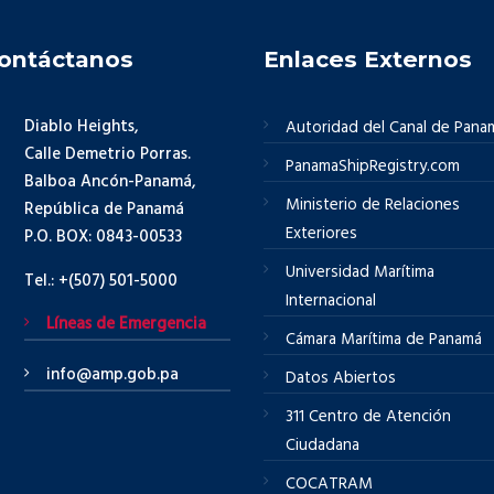
ontáctanos
Enlaces Externos
Diablo Heights,
Autoridad del Canal de Pana
Calle Demetrio Porras.
PanamaShipRegistry.com
Balboa Ancón-Panamá,
Ministerio de Relaciones
República de Panamá
Exteriores
P.O. BOX: 0843-00533
Universidad Marítima
Tel.: +(507) 501-5000
Internacional
Líneas de Emergencia
Cámara Marítima de Panamá
info@amp.gob.pa
Datos Abiertos
311 Centro de Atención
Ciudadana
COCATRAM