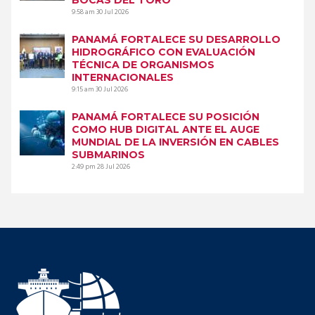
9:58 am
30 Jul 2026
PANAMÁ FORTALECE SU DESARROLLO
HIDROGRÁFICO CON EVALUACIÓN
TÉCNICA DE ORGANISMOS
INTERNACIONALES
9:15 am
30 Jul 2026
PANAMÁ FORTALECE SU POSICIÓN
COMO HUB DIGITAL ANTE EL AUGE
MUNDIAL DE LA INVERSIÓN EN CABLES
SUBMARINOS
2:49 pm
28 Jul 2026