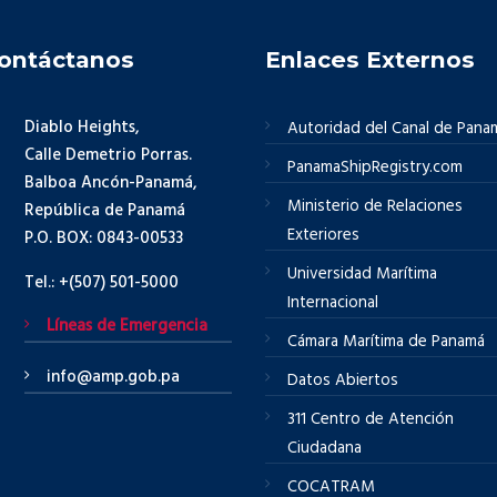
ontáctanos
Enlaces Externos
Diablo Heights,
Autoridad del Canal de Pana
Calle Demetrio Porras.
PanamaShipRegistry.com
Balboa Ancón-Panamá,
Ministerio de Relaciones
República de Panamá
Exteriores
P.O. BOX: 0843-00533
Universidad Marítima
Tel.: +(507) 501-5000
Internacional
Líneas de Emergencia
Cámara Marítima de Panamá
info@amp.gob.pa
Datos Abiertos
311 Centro de Atención
Ciudadana
COCATRAM