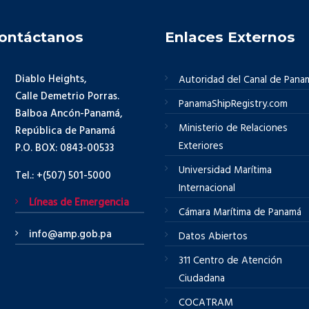
ontáctanos
Enlaces Externos
Diablo Heights,
Autoridad del Canal de Pana
Calle Demetrio Porras.
PanamaShipRegistry.com
Balboa Ancón-Panamá,
Ministerio de Relaciones
República de Panamá
Exteriores
P.O. BOX: 0843-00533
Universidad Marítima
Tel.: +(507) 501-5000
Internacional
Líneas de Emergencia
Cámara Marítima de Panamá
info@amp.gob.pa
Datos Abiertos
311 Centro de Atención
Ciudadana
COCATRAM