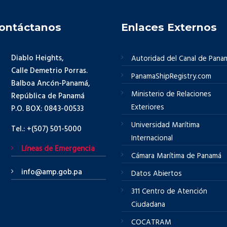
ontáctanos
Enlaces Externos
Diablo Heights,
Autoridad del Canal de Pana
Calle Demetrio Porras.
PanamaShipRegistry.com
Balboa Ancón-Panamá,
Ministerio de Relaciones
República de Panamá
Exteriores
P.O. BOX: 0843-00533
Universidad Marítima
Tel.: +(507) 501-5000
Internacional
Líneas de Emergencia
Cámara Marítima de Panamá
info@amp.gob.pa
Datos Abiertos
311 Centro de Atención
Ciudadana
COCATRAM