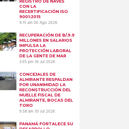
REGISTRO DE NAVES
CON LA
RECERTIFICACIÓN ISO
9001:2015
9:15 am
06 Ago 2026
RECUPERACIÓN DE B/.9.9
MILLONES EN SALARIOS
IMPULSA LA
PROTECCIÓN LABORAL
DE LA GENTE DE MAR
3:05 pm
30 Jul 2026
CONCEJALES DE
ALMIRANTE RESPALDAN
POR UNANIMIDAD LA
RECONSTRUCCIÓN DEL
Next item
MUELLE FISCAL DE
PANAMÁ
ALMIRANTE, BOCAS DEL
TORO
FORMALIZA SU...
9:58 am
30 Jul 2026
PANAMÁ FORTALECE SU
DESARROLLO