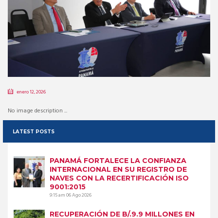
enero 12, 2026
No image description ...
LATEST POSTS
PANAMÁ FORTALECE LA CONFIANZA
INTERNACIONAL EN SU REGISTRO DE
NAVES CON LA RECERTIFICACIÓN ISO
9001:2015
9:15 am
06 Ago 2026
RECUPERACIÓN DE B/.9.9 MILLONES EN