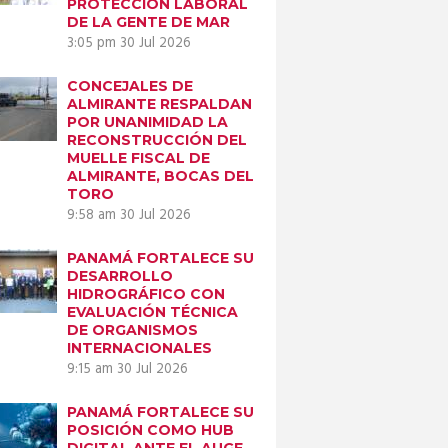
PROTECCIÓN LABORAL
DE LA GENTE DE MAR
3:05 pm
30 Jul 2026
CONCEJALES DE
ALMIRANTE RESPALDAN
POR UNANIMIDAD LA
RECONSTRUCCIÓN DEL
MUELLE FISCAL DE
ALMIRANTE, BOCAS DEL
TORO
9:58 am
30 Jul 2026
PANAMÁ FORTALECE SU
DESARROLLO
HIDROGRÁFICO CON
EVALUACIÓN TÉCNICA
DE ORGANISMOS
INTERNACIONALES
Next item
9:15 am
30 Jul 2026
RECINTOS-
PORTUARIOS1-1
PANAMÁ FORTALECE SU
POSICIÓN COMO HUB
DIGITAL ANTE EL AUGE