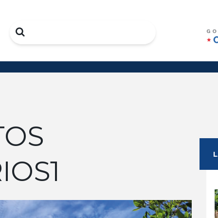
Search
TOS
IOS1