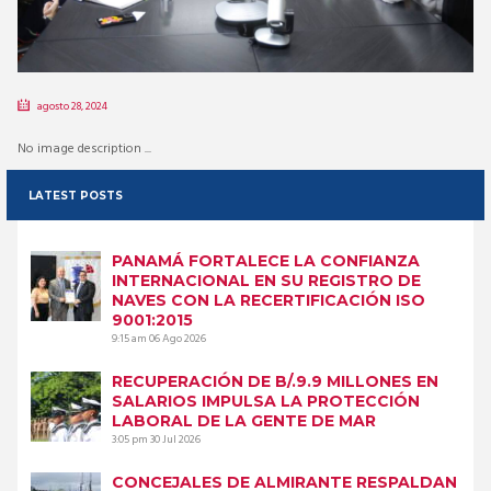
agosto 28, 2024
No image description ...
LATEST POSTS
PANAMÁ FORTALECE LA CONFIANZA
INTERNACIONAL EN SU REGISTRO DE
NAVES CON LA RECERTIFICACIÓN ISO
9001:2015
9:15 am
06 Ago 2026
RECUPERACIÓN DE B/.9.9 MILLONES EN
SALARIOS IMPULSA LA PROTECCIÓN
LABORAL DE LA GENTE DE MAR
3:05 pm
30 Jul 2026
CONCEJALES DE ALMIRANTE RESPALDAN