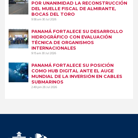
POR UNANIMIDAD LA RECONSTRUCCIÓN
DEL MUELLE FISCAL DE ALMIRANTE,
BOCAS DEL TORO
9:58 am
30 Jul 2026
PANAMÁ FORTALECE SU DESARROLLO
HIDROGRÁFICO CON EVALUACIÓN
TÉCNICA DE ORGANISMOS
INTERNACIONALES
9:15 am
30 Jul 2026
PANAMÁ FORTALECE SU POSICIÓN
COMO HUB DIGITAL ANTE EL AUGE
MUNDIAL DE LA INVERSIÓN EN CABLES
SUBMARINOS
2:49 pm
28 Jul 2026