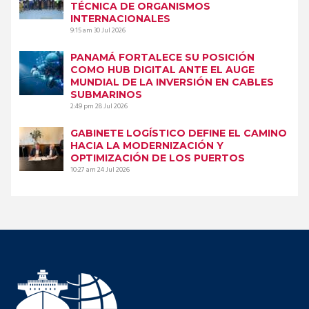
TÉCNICA DE ORGANISMOS
INTERNACIONALES
9:15 am
30 Jul 2026
PANAMÁ FORTALECE SU POSICIÓN
COMO HUB DIGITAL ANTE EL AUGE
MUNDIAL DE LA INVERSIÓN EN CABLES
SUBMARINOS
2:49 pm
28 Jul 2026
GABINETE LOGÍSTICO DEFINE EL CAMINO
HACIA LA MODERNIZACIÓN Y
OPTIMIZACIÓN DE LOS PUERTOS
10:27 am
24 Jul 2026