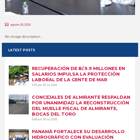
agosto 28, 2024
No image description ...
LATEST POSTS
RECUPERACIÓN DE B/.9.9 MILLONES EN
SALARIOS IMPULSA LA PROTECCIÓN
LABORAL DE LA GENTE DE MAR
3:05 pm
30 Jul 2026
CONCEJALES DE ALMIRANTE RESPALDAN
POR UNANIMIDAD LA RECONSTRUCCIÓN
DEL MUELLE FISCAL DE ALMIRANTE,
BOCAS DEL TORO
9:58 am
30 Jul 2026
PANAMÁ FORTALECE SU DESARROLLO
HIDROGRÁFICO CON EVALUACIÓN