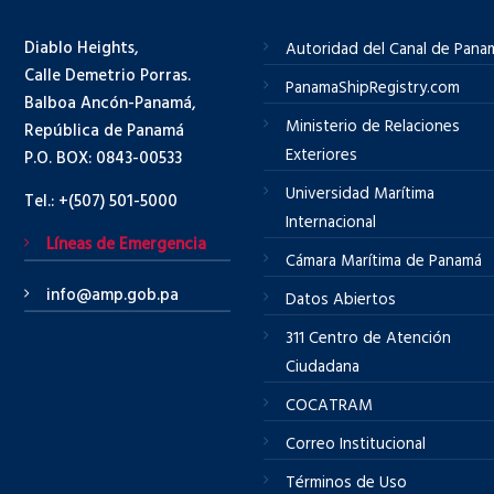
Diablo Heights,
Autoridad del Canal de Pana
Calle Demetrio Porras.
PanamaShipRegistry.com
Balboa Ancón-Panamá,
Ministerio de Relaciones
República de Panamá
Exteriores
P.O. BOX: 0843-00533
Universidad Marítima
Tel.: +(507) 501-5000
Internacional
Líneas de Emergencia
Cámara Marítima de Panamá
info@amp.gob.pa
Datos Abiertos
311 Centro de Atención
Ciudadana
COCATRAM
Correo Institucional
Términos de Uso