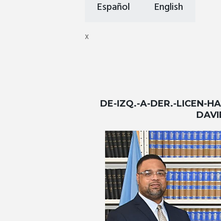
Español
English
x
DE-IZQ.-A-DER.-LICEN-H
DAVI