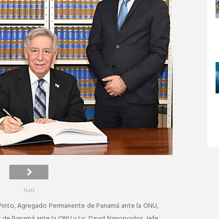
NaN
ry Pinto, Agregado Permanente de Panamá ante la ONU,
or de Panamá ante la ONU y Lic. David Nanopoulos, Jefe