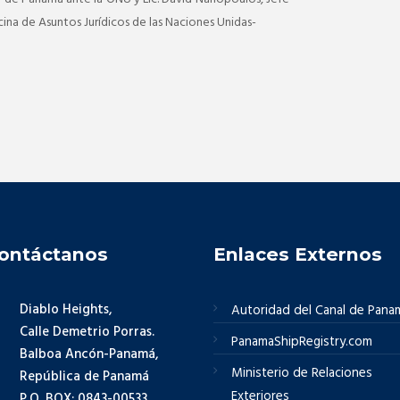
cina de Asuntos Jurídicos de las Naciones Unidas-
ontáctanos
Enlaces Externos
Diablo Heights,
Autoridad del Canal de Pana
Calle Demetrio Porras.
PanamaShipRegistry.com
Balboa Ancón-Panamá,
Ministerio de Relaciones
República de Panamá
Exteriores
P.O. BOX: 0843-00533