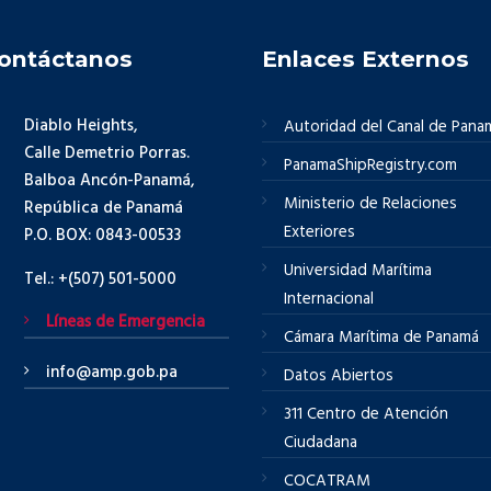
ontáctanos
Enlaces Externos
Diablo Heights,
Autoridad del Canal de Pana
Calle Demetrio Porras.
PanamaShipRegistry.com
Balboa Ancón-Panamá,
Ministerio de Relaciones
República de Panamá
Exteriores
P.O. BOX: 0843-00533
Universidad Marítima
Tel.: +(507) 501-5000
Internacional
Líneas de Emergencia
Cámara Marítima de Panamá
info@amp.gob.pa
Datos Abiertos
311 Centro de Atención
Ciudadana
COCATRAM