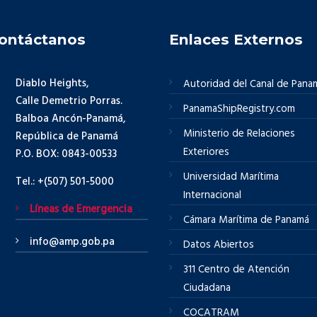
ontáctanos
Enlaces Externos
Diablo Heights,
Autoridad del Canal de Pana
Calle Demetrio Porras.
PanamaShipRegistry.com
Balboa Ancón-Panamá,
Ministerio de Relaciones
República de Panamá
Exteriores
P.O. BOX: 0843-00533
Universidad Marítima
Tel.: +(507) 501-5000
Internacional
Líneas de Emergencia
Cámara Marítima de Panamá
info@amp.gob.pa
Datos Abiertos
311 Centro de Atención
Ciudadana
COCATRAM