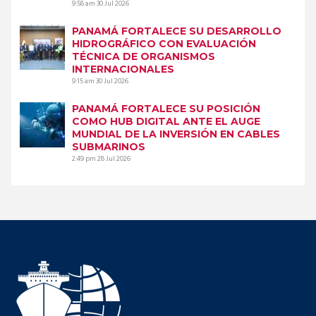
9:58 am
30 Jul 2026
PANAMÁ FORTALECE SU DESARROLLO
HIDROGRÁFICO CON EVALUACIÓN
TÉCNICA DE ORGANISMOS
INTERNACIONALES
9:15 am
30 Jul 2026
PANAMÁ FORTALECE SU POSICIÓN
COMO HUB DIGITAL ANTE EL AUGE
MUNDIAL DE LA INVERSIÓN EN CABLES
SUBMARINOS
2:49 pm
28 Jul 2026