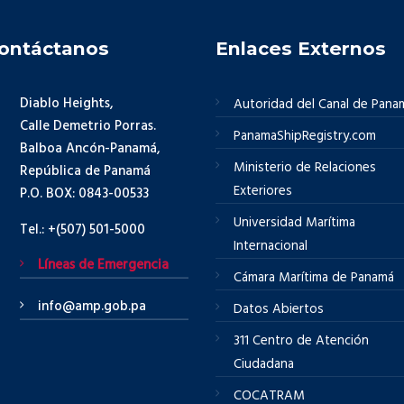
ontáctanos
Enlaces Externos
Diablo Heights,
Autoridad del Canal de Pana
Calle Demetrio Porras.
PanamaShipRegistry.com
Balboa Ancón-Panamá,
Ministerio de Relaciones
República de Panamá
Exteriores
P.O. BOX: 0843-00533
Universidad Marítima
Tel.: +(507) 501-5000
Internacional
Líneas de Emergencia
Cámara Marítima de Panamá
info@amp.gob.pa
Datos Abiertos
311 Centro de Atención
Ciudadana
COCATRAM