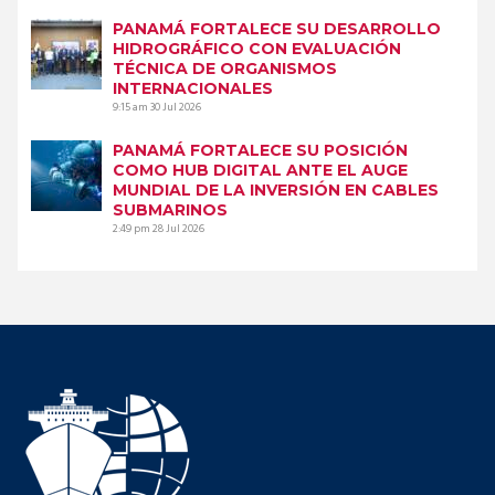
PANAMÁ FORTALECE SU DESARROLLO
HIDROGRÁFICO CON EVALUACIÓN
TÉCNICA DE ORGANISMOS
INTERNACIONALES
9:15 am
30 Jul 2026
PANAMÁ FORTALECE SU POSICIÓN
COMO HUB DIGITAL ANTE EL AUGE
MUNDIAL DE LA INVERSIÓN EN CABLES
SUBMARINOS
2:49 pm
28 Jul 2026