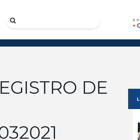
Search
REGISTRO DE
032021