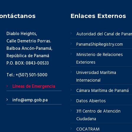
ontáctanos
Enlaces Externos
Diablo Heights,
Autoridad del Canal de Pana
Calle Demetrio Porras.
PanamaShipRegistry.com
Balboa Ancón-Panamá,
Ministerio de Relaciones
República de Panamá
Exteriores
P.O. BOX: 0843-00533
Universidad Marítima
Tel.: +(507) 501-5000
Internacional
Líneas de Emergencia
Cámara Marítima de Panamá
info@amp.gob.pa
Datos Abiertos
311 Centro de Atención
Ciudadana
COCATRAM