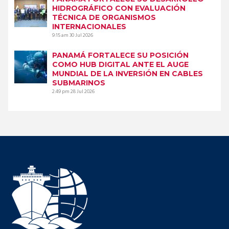
HIDROGRÁFICO CON EVALUACIÓN
TÉCNICA DE ORGANISMOS
INTERNACIONALES
9:15 am
30 Jul 2026
PANAMÁ FORTALECE SU POSICIÓN
COMO HUB DIGITAL ANTE EL AUGE
MUNDIAL DE LA INVERSIÓN EN CABLES
SUBMARINOS
2:49 pm
28 Jul 2026