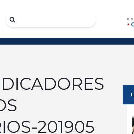
Search
INDICADORES
OS
IOS-201905