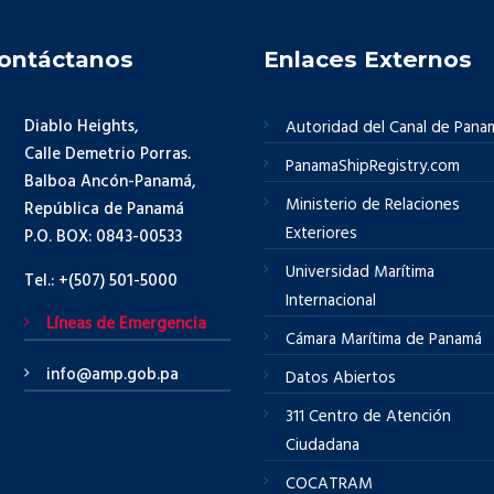
ontáctanos
Enlaces Externos
Diablo Heights,
Autoridad del Canal de Pana
Calle Demetrio Porras.
PanamaShipRegistry.com
Balboa Ancón-Panamá,
Ministerio de Relaciones
República de Panamá
Exteriores
P.O. BOX: 0843-00533
Universidad Marítima
Tel.: +(507) 501-5000
Internacional
Líneas de Emergencia
Cámara Marítima de Panamá
info@amp.gob.pa
Datos Abiertos
311 Centro de Atención
Ciudadana
COCATRAM