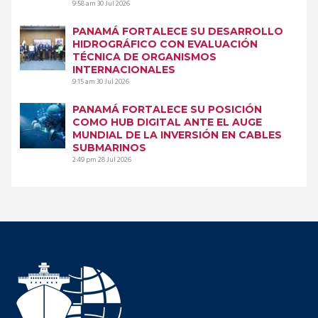
9:58 am
30 Jul 2026
PANAMÁ FORTALECE SU DESARROLLO
HIDROGRÁFICO CON EVALUACIÓN
TÉCNICA DE ORGANISMOS
INTERNACIONALES
9:15 am
30 Jul 2026
PANAMÁ FORTALECE SU POSICIÓN
COMO HUB DIGITAL ANTE EL AUGE
MUNDIAL DE LA INVERSIÓN EN CABLES
SUBMARINOS
2:49 pm
28 Jul 2026