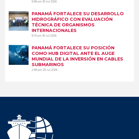
9:58 am
30 Jul 2026
PANAMÁ FORTALECE SU DESARROLLO
HIDROGRÁFICO CON EVALUACIÓN
TÉCNICA DE ORGANISMOS
INTERNACIONALES
9:15 am
30 Jul 2026
PANAMÁ FORTALECE SU POSICIÓN
COMO HUB DIGITAL ANTE EL AUGE
MUNDIAL DE LA INVERSIÓN EN CABLES
SUBMARINOS
2:49 pm
28 Jul 2026