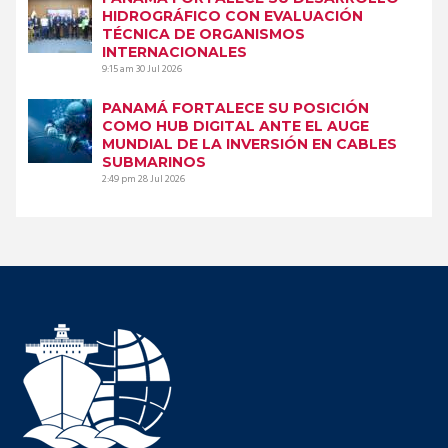
HIDROGRÁFICO CON EVALUACIÓN
TÉCNICA DE ORGANISMOS
INTERNACIONALES
9:15 am
30 Jul 2026
PANAMÁ FORTALECE SU POSICIÓN
COMO HUB DIGITAL ANTE EL AUGE
MUNDIAL DE LA INVERSIÓN EN CABLES
SUBMARINOS
2:49 pm
28 Jul 2026