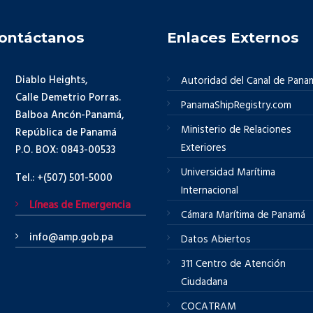
ontáctanos
Enlaces Externos
Diablo Heights,
Autoridad del Canal de Pana
Calle Demetrio Porras.
PanamaShipRegistry.com
Balboa Ancón-Panamá,
Ministerio de Relaciones
República de Panamá
Exteriores
P.O. BOX: 0843-00533
Universidad Marítima
Tel.: +(507) 501-5000
Internacional
Líneas de Emergencia
Cámara Marítima de Panamá
info@amp.gob.pa
Datos Abiertos
311 Centro de Atención
Ciudadana
COCATRAM