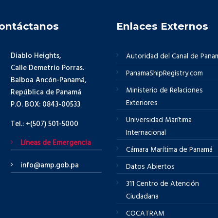
ontáctanos
Enlaces Externos
Diablo Heights,
Autoridad del Canal de Pana
Calle Demetrio Porras.
PanamaShipRegistry.com
Balboa Ancón-Panamá,
Ministerio de Relaciones
República de Panamá
Exteriores
P.O. BOX: 0843-00533
Universidad Marítima
Tel.: +(507) 501-5000
Internacional
Líneas de Emergencia
Cámara Marítima de Panamá
info@amp.gob.pa
Datos Abiertos
311 Centro de Atención
Ciudadana
COCATRAM