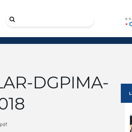
Search
LAR-DGPIMA-
018