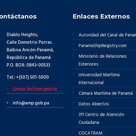
ontáctanos
Enlaces Externos
Diablo Heights,
Autoridad del Canal de Pana
Calle Demetrio Porras.
PanamaShipRegistry.com
Balboa Ancón-Panamá,
Ministerio de Relaciones
República de Panamá
Exteriores
P.O. BOX: 0843-00533
Universidad Marítima
Tel.: +(507) 501-5000
Internacional
Líneas de Emergencia
Cámara Marítima de Panamá
info@amp.gob.pa
Datos Abiertos
311 Centro de Atención
Ciudadana
COCATRAM