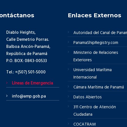
ontáctanos
Enlaces Externos
Diablo Heights,
Autoridad del Canal de Pana
Calle Demetrio Porras.
PanamaShipRegistry.com
Balboa Ancón-Panamá,
Ministerio de Relaciones
República de Panamá
Exteriores
P.O. BOX: 0843-00533
Universidad Marítima
Tel.: +(507) 501-5000
Internacional
Líneas de Emergencia
Cámara Marítima de Panamá
info@amp.gob.pa
Datos Abiertos
311 Centro de Atención
Ciudadana
COCATRAM