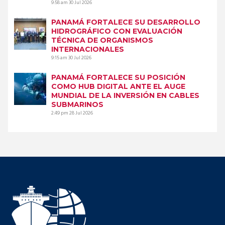
9:58 am
30 Jul 2026
PANAMÁ FORTALECE SU DESARROLLO
HIDROGRÁFICO CON EVALUACIÓN
TÉCNICA DE ORGANISMOS
INTERNACIONALES
9:15 am
30 Jul 2026
PANAMÁ FORTALECE SU POSICIÓN
COMO HUB DIGITAL ANTE EL AUGE
MUNDIAL DE LA INVERSIÓN EN CABLES
SUBMARINOS
2:49 pm
28 Jul 2026