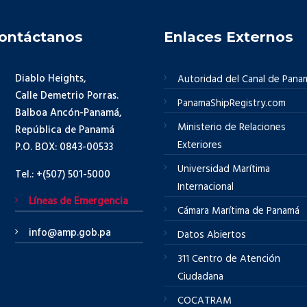
ontáctanos
Enlaces Externos
Diablo Heights,
Autoridad del Canal de Pana
Calle Demetrio Porras.
PanamaShipRegistry.com
Balboa Ancón-Panamá,
Ministerio de Relaciones
República de Panamá
Exteriores
P.O. BOX: 0843-00533
Universidad Marítima
Tel.: +(507) 501-5000
Internacional
Líneas de Emergencia
Cámara Marítima de Panamá
info@amp.gob.pa
Datos Abiertos
311 Centro de Atención
Ciudadana
COCATRAM