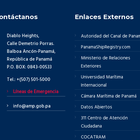
ontáctanos
Enlaces Externos
Diablo Heights,
Autoridad del Canal de Pana
Calle Demetrio Porras.
PanamaShipRegistry.com
Balboa Ancón-Panamá,
Ministerio de Relaciones
República de Panamá
Exteriores
P.O. BOX: 0843-00533
Universidad Marítima
Tel.: +(507) 501-5000
Internacional
Líneas de Emergencia
Cámara Marítima de Panamá
info@amp.gob.pa
Datos Abiertos
311 Centro de Atención
Ciudadana
COCATRAM