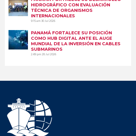
HIDROGRÁFICO CON EVALUACIÓN
TÉCNICA DE ORGANISMOS
INTERNACIONALES
9:15 am
30 Jul 2026
PANAMÁ FORTALECE SU POSICIÓN
COMO HUB DIGITAL ANTE EL AUGE
MUNDIAL DE LA INVERSIÓN EN CABLES
SUBMARINOS
2:49 pm
28 Jul 2026