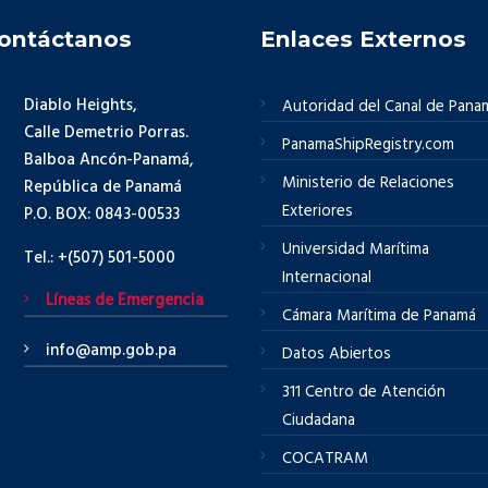
ontáctanos
Enlaces Externos
Diablo Heights,
Autoridad del Canal de Pana
Calle Demetrio Porras.
PanamaShipRegistry.com
Balboa Ancón-Panamá,
Ministerio de Relaciones
República de Panamá
Exteriores
P.O. BOX: 0843-00533
Universidad Marítima
Tel.: +(507) 501-5000
Internacional
Líneas de Emergencia
Cámara Marítima de Panamá
info@amp.gob.pa
Datos Abiertos
311 Centro de Atención
Ciudadana
COCATRAM