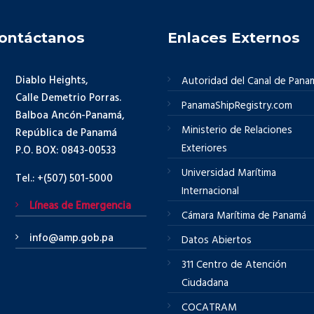
ontáctanos
Enlaces Externos
Diablo Heights,
Autoridad del Canal de Pana
Calle Demetrio Porras.
PanamaShipRegistry.com
Balboa Ancón-Panamá,
Ministerio de Relaciones
República de Panamá
Exteriores
P.O. BOX: 0843-00533
Universidad Marítima
Tel.: +(507) 501-5000
Internacional
Líneas de Emergencia
Cámara Marítima de Panamá
info@amp.gob.pa
Datos Abiertos
311 Centro de Atención
Ciudadana
COCATRAM