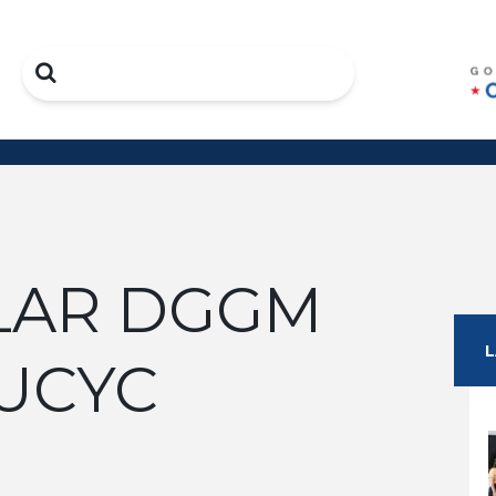
Search
LAR DGGM
 UCYC