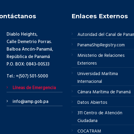
ontáctanos
Enlaces Externos
Diablo Heights,
Autoridad del Canal de Pana
Calle Demetrio Porras.
PanamaShipRegistry.com
Balboa Ancón-Panamá,
Ministerio de Relaciones
República de Panamá
Exteriores
P.O. BOX: 0843-00533
Universidad Marítima
Tel.: +(507) 501-5000
Internacional
Líneas de Emergencia
Cámara Marítima de Panamá
info@amp.gob.pa
Datos Abiertos
311 Centro de Atención
Ciudadana
COCATRAM