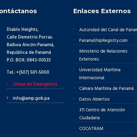
ontáctanos
Enlaces Externos
Diablo Heights,
Autoridad del Canal de Pana
Calle Demetrio Porras.
PanamaShipRegistry.com
Balboa Ancón-Panamá,
Ministerio de Relaciones
República de Panamá
Exteriores
P.O. BOX: 0843-00533
Universidad Marítima
Tel.: +(507) 501-5000
Internacional
Líneas de Emergencia
Cámara Marítima de Panamá
info@amp.gob.pa
Datos Abiertos
311 Centro de Atención
Ciudadana
COCATRAM