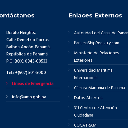
ontáctanos
Enlaces Externos
Diablo Heights,
Autoridad del Canal de Pana
Calle Demetrio Porras.
PanamaShipRegistry.com
Balboa Ancón-Panamá,
Ministerio de Relaciones
República de Panamá
Exteriores
P.O. BOX: 0843-00533
Universidad Marítima
Tel.: +(507) 501-5000
Internacional
Líneas de Emergencia
Cámara Marítima de Panamá
info@amp.gob.pa
Datos Abiertos
311 Centro de Atención
Ciudadana
COCATRAM